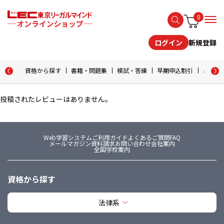
0
新規登録
ログイン
資格から探す
書籍・問題集
模試・答練
早期申込割引
おためし
投稿されたレビューはありません。
Web学習システム
ご利用ガイド
よくあるご質問FAQ
メールマガジン
資料請求
お問い合わせ
会社案内
全国学校案内
資格から探す
法律系