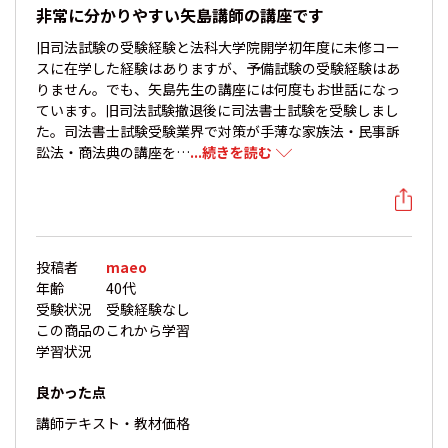
非常に分かりやすい矢島講師の講座です
旧司法試験の受験経験と法科大学院開学初年度に未修コー
スに在学した経験はありますが、予備試験の受験経験はあ
りません。でも、矢島先生の講座には何度もお世話になっ
ています。旧司法試験撤退後に司法書士試験を受験しまし
た。司法書士試験受験業界で対策が手薄な家族法・民事訴
訟法・商法典の講座を…
...続きを読む
投稿者
maeo
年齢
40代
受験状況
受験経験なし
この商品の
これから学習
学習状況
良かった点
講師
テキスト・教材
価格