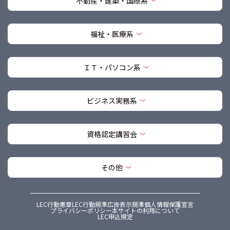
不動産・建築・国際系
福祉・医療系
ＩＴ・パソコン系
ビジネス実務系
資格認定講習会
その他
LEC行動憲章
LEC行動規準
広告表示規準
個人情報保護宣言
プライバシーポリシー
本サイトの利用について
LEC申込規定