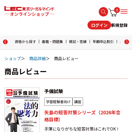
0
新規登録
ログイン
資格から探す
書籍・問題集
模試・答練
早期申込割引
おためし
ショップ
商品詳細
商品レビュー
商品レビュー
予備試験
学習経験者向け
講座
矢島の短答対策シリーズ（2026年合
格目標）
手薄になりがちな短答対策はこれでOK！