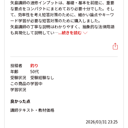
矢島講師の速修インプットは、基礎・基本を前提に、重要
な要点をコンパクトにまとめており必要十分でした。そし
て、効率性を考え短答対策のために、細かい論点やキーワ
ード学習が必要な短答対策のために購入しました。
矢島講師の丁寧な説明はわかりやすく、抽象的な法律用語
も具現化して説明してい…
...続きを読む
投稿者
釣り
年齢
50代
受験状況
受験経験なし
この商品の
学習中
学習状況
良かった点
講師
テキスト・教材
価格
2026/03/31 23:25