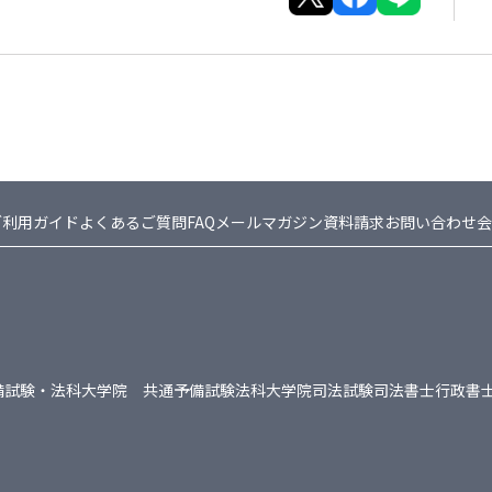
ご利用ガイド
よくあるご質問FAQ
メールマガジン
資料請求
お問い合わせ
会
備試験・法科大学院 共通
予備試験
法科大学院
司法試験
司法書士
行政書