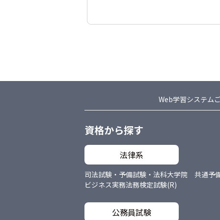
Web学習システム
資格から探す
法律系
司法試験・予備試験・法科大学院 共通
予
ビジネス実務法務検定試験(R)
公務員試験