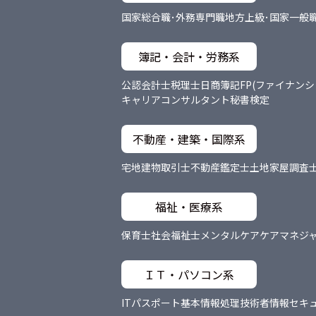
国家総合職･外務専門職
地方上級･国家一般
簿記・会計・労務系
公認会計士
税理士
日商簿記
FP(ファイナン
キャリアコンサルタント
秘書検定
不動産・建築・国際系
宅地建物取引士
不動産鑑定士
土地家屋調査
福祉・医療系
保育士
社会福祉士
メンタルケア
ケアマネジ
ＩＴ・パソコン系
ITパスポート
基本情報処理技術者
情報セキ