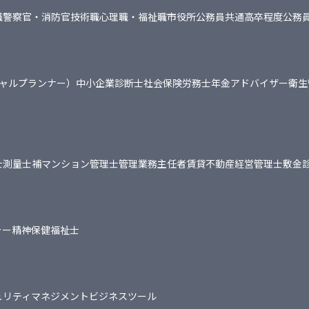
職
警察官・消防官
技術職
心理職・福祉職
市役所
公務員共通
高卒程度公務
シャルプランナー）
中小企業診断士
社会保険労務士
年金アドバイザー
衛生
士
測量士補
マンション管理士
管理業務主任者
賃貸不動産経営管理士
敷金
ャー
精神保健福祉士
ュリティマネジメント
ビジネスツール