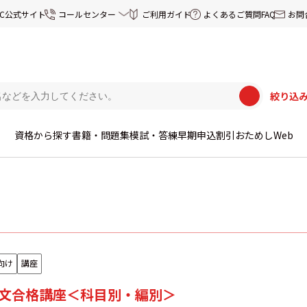
EC公式サイト
コールセンター
ご利用ガイド
よくあるご質問FAQ
お問
絞り込
資格から探す
書籍・問題集
模試・答練
早期申込割引
おためしWeb
向け
講座
論文合格講座＜科目別・編別＞