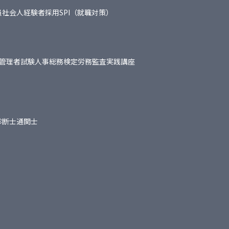
員
社会人経験者採用
SPI（就職対策）
管理者試験
人事総務検定
労務監査実践講座
診断士
通関士