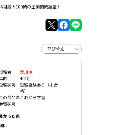
目最大100問の圧倒的問題量！
投稿者
宮川涼
年齢
40代
受験状況
受験経験あり（未合
格）
この商品の
これから学習
学習状況
良かった点
講師