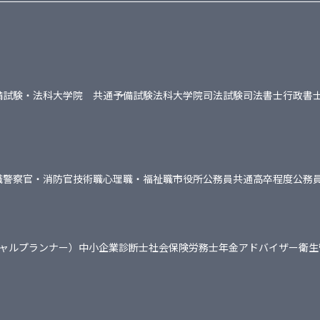
備試験・法科大学院 共通
予備試験
法科大学院
司法試験
司法書士
行政書
職
警察官・消防官
技術職
心理職・福祉職
市役所
公務員共通
高卒程度公務
シャルプランナー）
中小企業診断士
社会保険労務士
年金アドバイザー
衛生