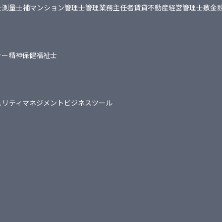
士
測量士補
マンション管理士
管理業務主任者
賃貸不動産経営管理士
敷金
ャー
精神保健福祉士
ュリティマネジメント
ビジネスツール