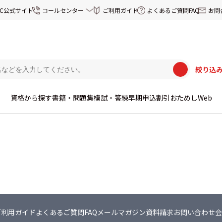
EC公式サイト
コールセンター
ご利用ガイド
よくあるご質問FAQ
お問
絞り込
資格から探す
書籍・問題集
模試・答練
早期申込割引
おためしWeb
ご利用ガイド
よくあるご質問FAQ
メールマガジン
資料請求
お問い合わせ
会