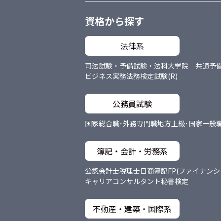
資格から探す
法律系
司法試験・予備試験・法科大学院 共通
予
ビジネス実務法務検定試験(R)
公務員試験
国家総合職･外務専門職
地方上級･国家一般
簿記・会計・労務系
公認会計士
税理士
日商簿記
FP(ファイナン
キャリアコンサルタント
秘書検定
不動産・建築・国際系