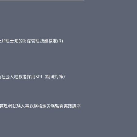
士
弁理士
知的財産管理技能検定(R)
員
社会人経験者採用
SPI（就職対策）
管理者試験
人事総務検定
労務監査実践講座