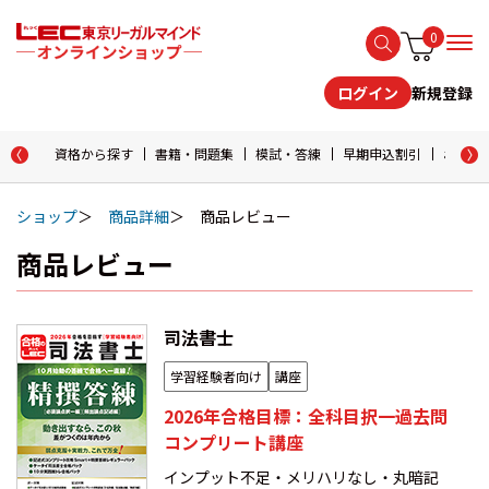
0
新規登録
ログイン
資格から探す
書籍・問題集
模試・答練
早期申込割引
おためし
ショップ
商品詳細
商品レビュー
商品レビュー
司法書士
学習経験者向け
講座
2026年合格目標：全科目択一過去問
コンプリート講座
インプット不足・メリハリなし・丸暗記