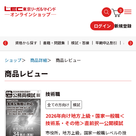
0
新規登録
ログイン
資格から探す
書籍・問題集
模試・答練
早期申込割引
おためし
ショップ
商品詳細
商品レビュー
商品レビュー
技術職
全ての方向け
模試
2026年向け地方上級・国家一般職＜
技術系・その他＞直前択一公開模試
市役所，地方上級，国家一般職レベルの技