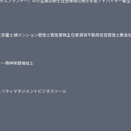
シャルプランナー）
中小企業診断士
社会保険労務士
年金アドバイザー
衛生
士
測量士補
マンション管理士
管理業務主任者
賃貸不動産経営管理士
敷金
ャー
精神保健福祉士
ュリティマネジメント
ビジネスツール