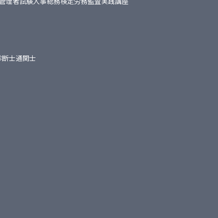
管理者試験
人事総務検定
労務監査実践講座
診断士
通関士