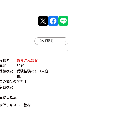
投稿者
あまざん親父
年齢
50代
受験状況
受験経験あり（未合
格）
この商品の
学習中
学習状況
良かった点
講師
テキスト・教材