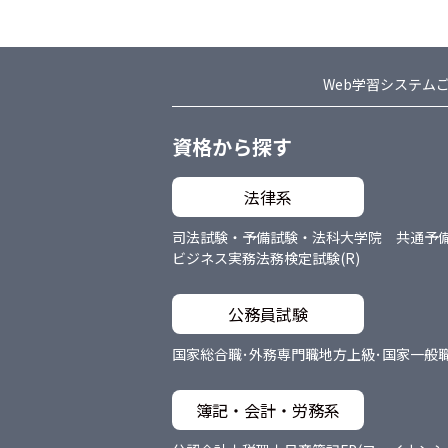
Web学習システム
資格から探す
法律系
司法試験・予備試験・法科大学院 共通
予
ビジネス実務法務検定試験(R)
公務員試験
国家総合職･外務専門職
地方上級･国家一般
簿記・会計・労務系