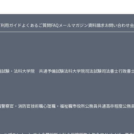
ご利用ガイド
よくあるご質問FAQ
メールマガジン
資料請求
お問い合わせ
会
備試験・法科大学院 共通
予備試験
法科大学院
司法試験
司法書士
行政書
職
警察官・消防官
技術職
心理職・福祉職
市役所
公務員共通
高卒程度公務