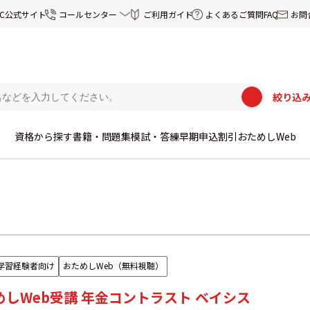
EC公式サイト
コールセンター
ご利用ガイド
よくあるご質問FAQ
お問
絞り込
資格から探す
書籍・問題集
模試・答練
早期申込割引
おためしWeb
学習経験者向け
おためしWeb（無料視聴）
しWeb受講 年金コントラスト ベイシス