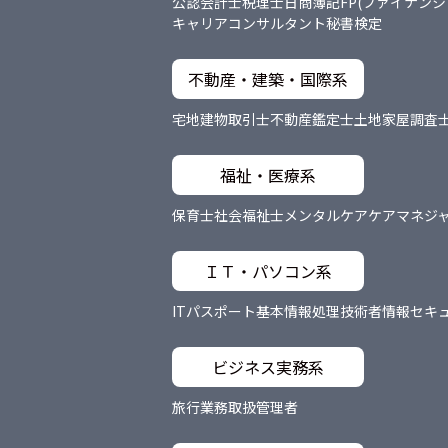
公認会計士
税理士
日商簿記
FP(ファイナン
キャリアコンサルタント
秘書検定
不動産・建築・国際系
宅地建物取引士
不動産鑑定士
土地家屋調査
福祉・医療系
保育士
社会福祉士
メンタルケア
ケアマネジ
ＩＴ・パソコン系
ITパスポート
基本情報処理技術者
情報セキ
ビジネス実務系
旅行業務取扱管理者