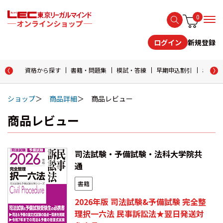
0
新規登録
ログイン
資格から探す
書籍・問題集
模試・答練
早期申込割引
おためし
ショップ
商品詳細
商品レビュー
商品レビュー
司法試験・予備試験・法科大学院共
通
書籍
2026年版 司法試験&予備試験 完全整
理択一六法 民事訴訟法★翌日発送対