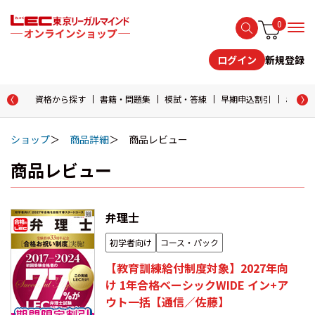
0
新規登録
ログイン
資格から探す
書籍・問題集
模試・答練
早期申込割引
おためし
ショップ
商品詳細
商品レビュー
商品レビュー
弁理士
初学者向け
コース・パック
【教育訓練給付制度対象】2027年向
け 1年合格ベーシックWIDE イン+ア
ウト一括【通信／佐藤】