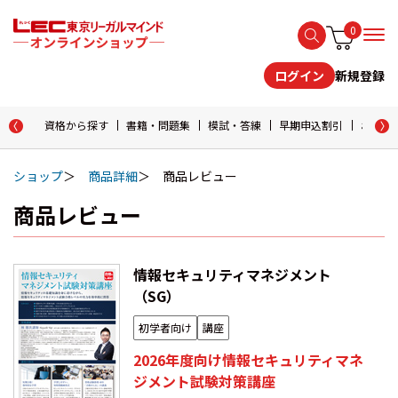
0
新規登録
ログイン
資格から探す
書籍・問題集
模試・答練
早期申込割引
おためし
ショップ
商品詳細
商品レビュー
商品レビュー
情報セキュリティマネジメント
（SG）
初学者向け
講座
2026年度向け情報セキュリティマネ
ジメント試験対策講座