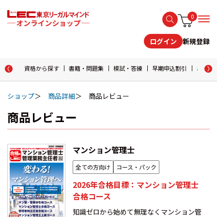
0
新規登録
ログイン
資格から探す
書籍・問題集
模試・答練
早期申込割引
おためし
ショップ
商品詳細
商品レビュー
商品レビュー
マンション管理士
全ての方向け
コース・パック
2026年合格目標：マンション管理士
合格コース
知識ゼロから始めて無理なくマンション管