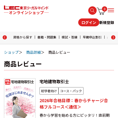
0
新規登録
ログイン
資格から探す
書籍・問題集
模試・答練
早期申込割引
おためし
ショップ
商品詳細
商品レビュー
商品レビュー
宅地建物取引士
初学者向け
コース・パック
2026年合格目標：春からチャージ合
格フルコース＜通信＞
春から学習を始める方にピッタリ！直前期