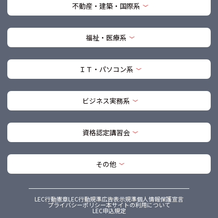
不動産・建築・国際系
福祉・医療系
ＩＴ・パソコン系
ビジネス実務系
資格認定講習会
その他
LEC行動憲章
LEC行動規準
広告表示規準
個人情報保護宣言
プライバシーポリシー
本サイトの利用について
LEC申込規定