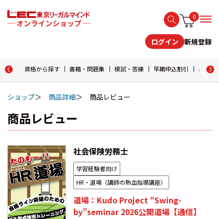
0
新規登録
ログイン
資格から探す
書籍・問題集
模試・答練
早期申込割引
おためし
ショップ
商品詳細
商品レビュー
商品レビュー
社会保険労務士
学習経験者向け
HR・道場（講師の熱血指導講座）
道場：Kudo Project “Swing-
by”seminar 2026公開道場【通信】