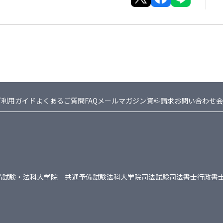
ご利用ガイド
よくあるご質問FAQ
メールマガジン
資料請求
お問い合わせ
会
備試験・法科大学院 共通
予備試験
法科大学院
司法試験
司法書士
行政書