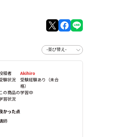
投稿者
Akihiro
受験状況
受験経験あり（未合
格）
この商品の
学習中
学習状況
良かった点
講師