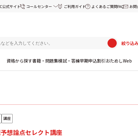
EC公式サイト
コールセンター
ご利用ガイド
よくあるご質問FAQ
お問
絞り込
資格から探す
書籍・問題集
模試・答練
早期申込割引
おためしWeb
講座
出題予想論点セレクト講座