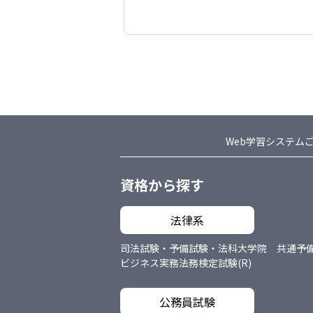
Web学習システム
資格から探す
法律系
司法試験・予備試験・法科大学院 共通
予
ビジネス実務法務検定試験(R)
公務員試験