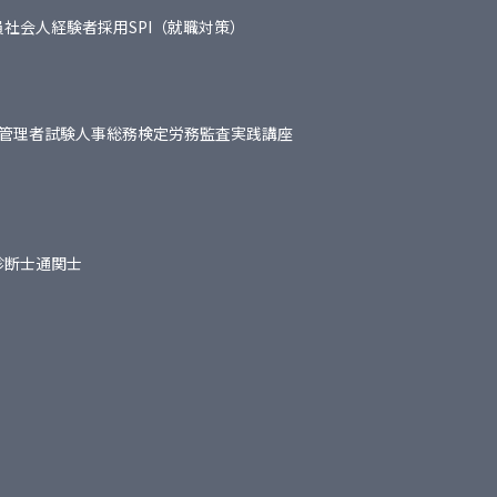
員
社会人経験者採用
SPI（就職対策）
管理者試験
人事総務検定
労務監査実践講座
診断士
通関士