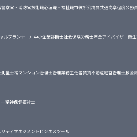
職
警察官・消防官
技術職
心理職・福祉職
市役所
公務員共通
高卒程度公務
シャルプランナー）
中小企業診断士
社会保険労務士
年金アドバイザー
衛生
士
測量士補
マンション管理士
管理業務主任者
賃貸不動産経営管理士
敷金
ャー
精神保健福祉士
ュリティマネジメント
ビジネスツール