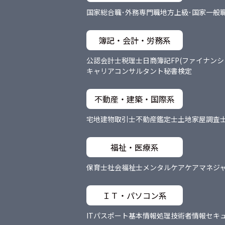
国家総合職･外務専門職
地方上級･国家一般
簿記・会計・労務系
公認会計士
税理士
日商簿記
FP(ファイナン
キャリアコンサルタント
秘書検定
不動産・建築・国際系
宅地建物取引士
不動産鑑定士
土地家屋調査
福祉・医療系
保育士
社会福祉士
メンタルケア
ケアマネジ
ＩＴ・パソコン系
ITパスポート
基本情報処理技術者
情報セキ