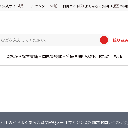
EC公式サイト
コールセンター
ご利用ガイド
よくあるご質問FAQ
お問
絞り込
資格から探す
書籍・問題集
模試・答練
早期申込割引
おためしWeb
ご利用ガイド
よくあるご質問FAQ
メールマガジン
資料請求
お問い合わせ
会