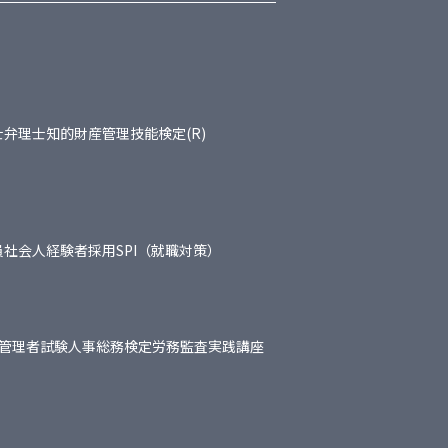
士
弁理士
知的財産管理技能検定(R)
員
社会人経験者採用
SPI（就職対策）
管理者試験
人事総務検定
労務監査実践講座