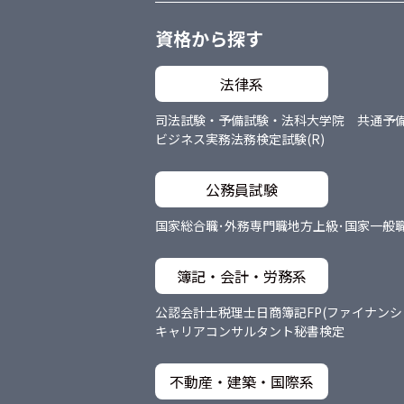
資格から探す
法律系
司法試験・予備試験・法科大学院 共通
予
ビジネス実務法務検定試験(R)
公務員試験
国家総合職･外務専門職
地方上級･国家一般
簿記・会計・労務系
公認会計士
税理士
日商簿記
FP(ファイナン
キャリアコンサルタント
秘書検定
不動産・建築・国際系