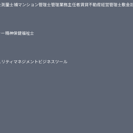
士
測量士補
マンション管理士
管理業務主任者
賃貸不動産経営管理士
敷金
ャー
精神保健福祉士
ュリティマネジメント
ビジネスツール