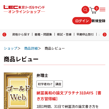
0
新規登録
ログイン
資格から探す
書籍・問題集
模試・答練
早期申込割引
おためし
ショップ
商品詳細
商品レビュー
商品レビュー
弁理士
初学者向け
講座
納冨美和の論文プラチナ31DAYS［書
き方習得編］
1回1時間、31日で納冨流の論文書き方を