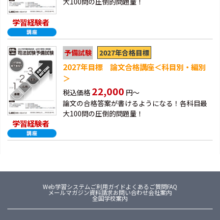
大100問の圧倒的問題量！
学習経験者
2027年合格目標
予備試験
2027年目標 論文合格講座＜科目別・編別
＞
22,000
税込価格
円～
論文の合格答案が書けるようになる！各科目最
大100問の圧倒的問題量！
学習経験者
Web学習システム
ご利用ガイド
よくあるご質問FAQ
メールマガジン
資料請求
お問い合わせ
会社案内
全国学校案内