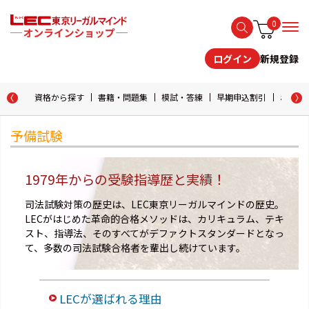
0
新規登録
ログイン
資格から探す
書籍・問題集
模試・答練
早期申込割引
おためし
予備試験
1979年からの受験指導歴と実績！
司法試験対策の歴史は、LEC東京リーガルマインドの歴史。
LECがはじめた革命的合格メソッドは、カリキュラム、テキ
スト、指導法、そのすべてがデファクトスタンダードとなっ
て、多数の司法試験合格者を輩出し続けています。
LECが選ばれる理由