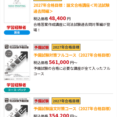
2027年合格目標：論文合格講座＜司法試験
過去問編＞
48,400
税込価格
円
合格答案作成講座に司法試験過去問対策編が登
学習経験者
場！
2027年合格目標
予備試験
予備試験対策フルコース（2027年合格目標）
561,000
税込価格
円～
予備試験の合格に必要な講座が全て入ったフル
コース
学習経験者
2027年合格目標
予備試験
予備試験論文対策コース（2027年合格目標）
354,200
税込価格
円～