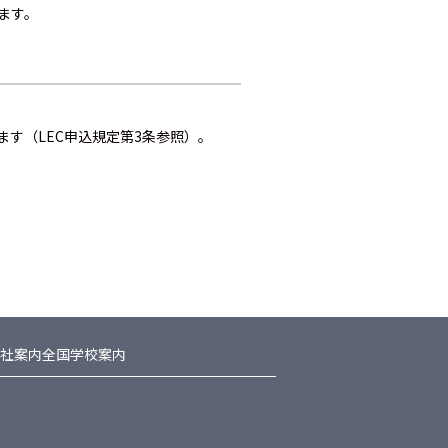
ます。
す（LEC申込規定第3条参照）。
社案内
全国学校案内