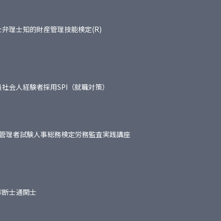
士
弁理士
知的財産管理技能検定(R)
員
社会人経験者採用
SPI（就職対策）
管理者試験
人事総務検定
労務監査実践講座
診断士
通関士