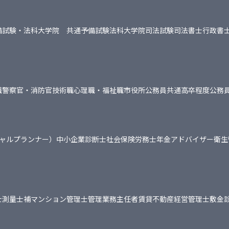
備試験・法科大学院 共通
予備試験
法科大学院
司法試験
司法書士
行政書
職
警察官・消防官
技術職
心理職・福祉職
市役所
公務員共通
高卒程度公務
シャルプランナー）
中小企業診断士
社会保険労務士
年金アドバイザー
衛生
士
測量士補
マンション管理士
管理業務主任者
賃貸不動産経営管理士
敷金