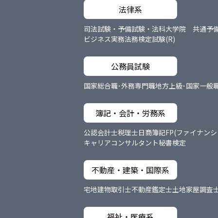
法律系
司法試験・予備試験・法科大学院 共通
予
ビジネス実務法務検定試験(R)
公務員試験
国家総合職･外務専門職
地方上級･国家一般
簿記・会計・労務系
公認会計士
税理士
日商簿記
FP(ファイナン
キャリアコンサルタント
秘書検定
不動産・建築・国際系
宅地建物取引士
不動産鑑定士
土地家屋調査
福祉・医療系