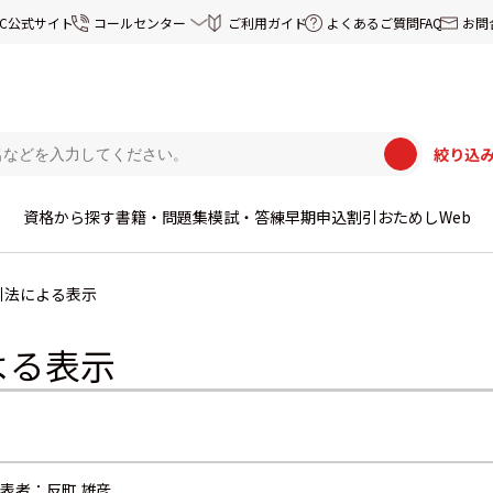
EC公式サイト
コールセンター
ご利用ガイド
よくあるご質問FAQ
お問
絞り込
資格から探す
書籍・問題集
模試・答練
早期申込割引
おためしWeb
引法による表示
よる表示
表者：反町 雄彦