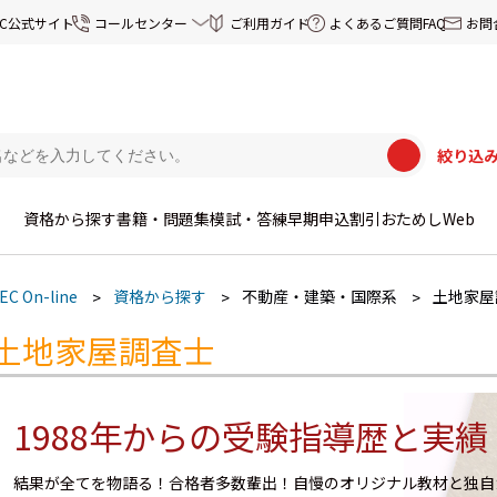
EC公式サイト
コールセンター
ご利用ガイド
よくあるご質問FAQ
お問
絞り込
資格から探す
書籍・問題集
模試・答練
早期申込割引
おためしWeb
EC On-line
資格から探す
不動産・建築・国際系
土地家屋
土地家屋調査士
1988年からの受験指導歴と実績
結果が全てを物語る！合格者多数輩出！自慢のオリジナル教材と独自