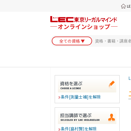
L
L
条件[測量士補]を解除
条件[島村賢]を解除