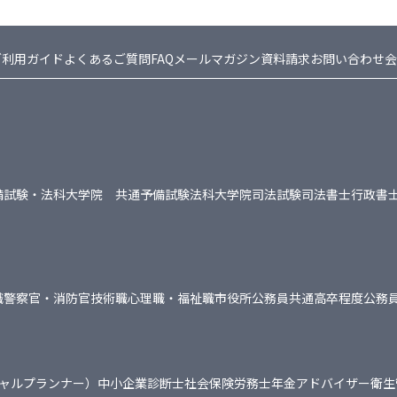
ご利用ガイド
よくあるご質問FAQ
メールマガジン
資料請求
お問い合わせ
会
備試験・法科大学院 共通
予備試験
法科大学院
司法試験
司法書士
行政書
職
警察官・消防官
技術職
心理職・福祉職
市役所
公務員共通
高卒程度公務
シャルプランナー）
中小企業診断士
社会保険労務士
年金アドバイザー
衛生