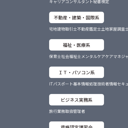
キャリアコンサルタント
秘書検定
不動産・建築・国際系
宅地建物取引士
不動産鑑定士
土地家屋調査
福祉・医療系
保育士
社会福祉士
メンタルケア
ケアマネジ
ＩＴ・パソコン系
ITパスポート
基本情報処理技術者
情報セキ
ビジネス実務系
旅行業務取扱管理者
資格認定講習会