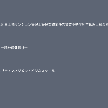
士
測量士補
マンション管理士
管理業務主任者
賃貸不動産経営管理士
敷金
ャー
精神保健福祉士
ュリティマネジメント
ビジネスツール