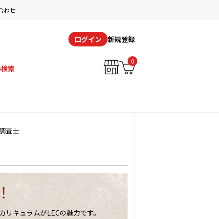
合わせ
新規登録
ログイン
0
み検索
調査士
！
カリキュラムがLECの魅力です。