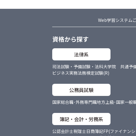
Web学習システム
資格から探す
法律系
司法試験・予備試験・法科大学院 共通
予
ビジネス実務法務検定試験(R)
公務員試験
国家総合職･外務専門職
地方上級･国家一般
簿記・会計・労務系
公認会計士
税理士
日商簿記
FP(ファイナン