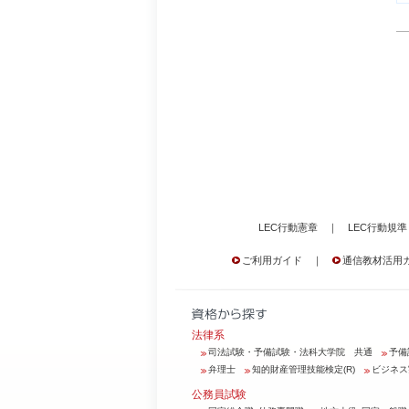
LEC行動憲章
｜
LEC行動規準
ご利用ガイド
｜
通信教材活用
法律系
司法試験・予備試験・法科大学院 共通
予備
弁理士
知的財産管理技能検定(R)
ビジネス
公務員試験