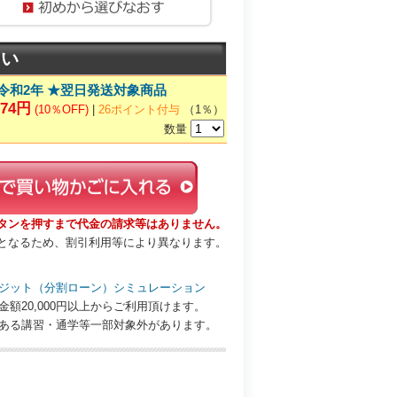
い
 令和2年 ★翌日発送対象商品
574円
(10％OFF)
|
26ポイント付与
（1％）
数量
タンを押すまで代金の請求等はありません。
となるため、割引利用等により異なります。
ジット（分割ローン）シミュレーション
金額20,000円以上からご利用頂けます。
ある講習・通学等一部対象外があります。