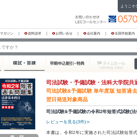
ようこそ
｜
｜
｜
｜
マガジン
資料請求
お問い合せ
会社案内
全国学校案内
司法試験・予備試験・法科大学院共
司法試験&予備試験 単年度版 短答過去
翌日発送対象商品
司法試験&予備試験の令和2年短答式試験(
レビューを見る(3件)≫
本書は、令和2年に実施された司法試験短答