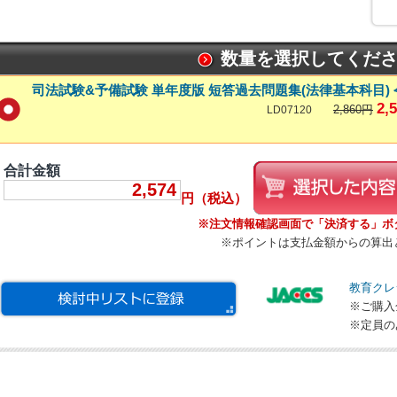
数量を選択してくださ
司法試験&予備試験 単年度版 短答過去問題集(法律基本科目)
2,
2,860円
LD07120
合計金額
2,574
円（税込）
※注文情報確認画面で「決済する」ボ
※ポイントは支払金額からの算出
教育クレ
※ご購入
※定員の