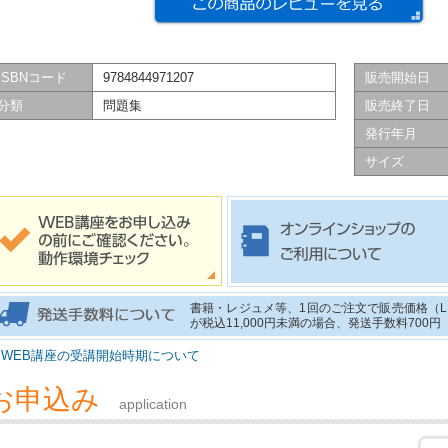
ISBNコード
9784844971207
販売開始日
分類
問題集
販売終了日
発行年月
サイズ
書籍・レジュメ等、1回のご注文で販売価格（
が税込11,000円未満の場合、発送手数料700
WEB講座の受講開始時期について
お申込み
application