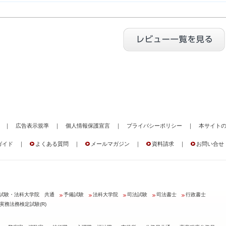
｜
広告表示規準
｜
個人情報保護宣言
｜
プライバシーポリシー
｜
本サイト
ガイド
｜
よくある質問
｜
メールマガジン
｜
資料請求
｜
お問い合せ
試験・法科大学院 共通
予備試験
法科大学院
司法試験
司法書士
行政書士
実務法務検定試験(R)