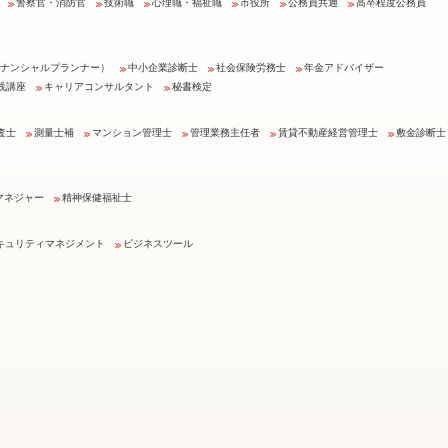
警察官・消防官
技術職
心理職・福祉職
市役所
公務員共通
高卒程度公務員
イナンシャルプランナー）
中小企業診断士
社会保険労務士
年金アドバイザー
践講座
キャリアコンサルタント
秘書検定
査士
測量士補
マンション管理士
管理業務主任者
賃貸不動産経営管理士
敷金診断士
マネジャー
精神保健福祉士
キュリティマネジメント
ビジネスツール