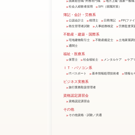
国家総合職･外務専門職
地方上級･国家一般職
社会人経験者採用
SPI（就職対策）
簿記・会計・労務系
公認会計士
税理士
日商簿記
FP(ファ
衛生管理者試験
人事総務検定
労務監査実
不動産・建築・国際系
宅地建物取引士
不動産鑑定士
土地家屋調
通関士
福祉・医療系
保育士
社会福祉士
メンタルケア
ケア
ＩＴ・パソコン系
ITパスポート
基本情報処理技術者
情報セ
ビジネス実務系
旅行業務取扱管理者
資格認定講習会
資格認定講習会
その他
その他資格・試験／共通