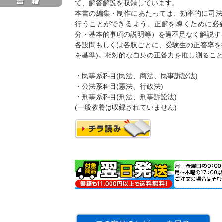
て、解答解説を収録しています。
本書の編集・制作にあたっては、効率的に司
行うことができるよう、正解を導くために必
分・基本的事項の説明等）を過不足なく解説す
各設問もしくは各肢ごとに、受験生の正答率を
を基準)。相対的な自身の正答力を推し測るこ
・民事系科目(民法、商法、民事訴訟法)
・公法系科目(憲法、行政法)
・刑事系科目(刑法、刑事訴訟法)
(一般教養は収録されていません)