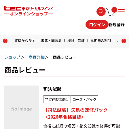
0
新規登録
ログイン
資格から探す
書籍・問題集
模試・答練
早期申込割引
おためし
ショップ
商品詳細
商品レビュー
商品レビュー
司法試験
学習経験者向け
コース・パック
【司法試験】矢島の速修パック
（2026年合格目標）
合格に必須の短答・論文知識の修得が可能