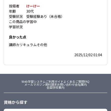
投稿者
けーけー
年齢
30代
受験状況
受験経験あり（未合格）
この商品の
学習中
学習状況
良かった点
講師
カリキュラム
その他
2025/12/02 01:04
Web学習システム
ご利用ガイド
よくあるご質問FAQ
メールマガジン
資料請求
お問い合わせ
会社案内
全国学校案内
資格から探す