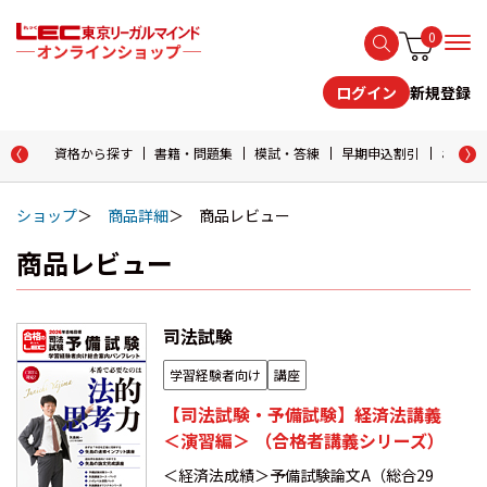
0
新規登録
ログイン
資格から探す
書籍・問題集
模試・答練
早期申込割引
おためし
ショップ
商品詳細
商品レビュー
商品レビュー
司法試験
学習経験者向け
講座
【司法試験・予備試験】経済法講義
＜演習編＞ （合格者講義シリーズ）
＜経済法成績＞予備試験論文A（総合29