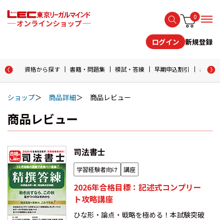
0
新規登録
ログイン
資格から探す
書籍・問題集
模試・答練
早期申込割引
おためし
ショップ
商品詳細
商品レビュー
商品レビュー
司法書士
学習経験者向け
講座
2026年合格目標：記述式コンプリー
ト攻略講座
ひな形・論点・戦略を極める！本試験突破