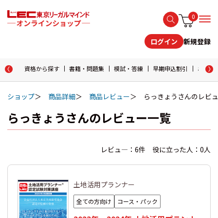
0
新規登録
ログイン
資格から探す
書籍・問題集
模試・答練
早期申込割引
おためし
ショップ
商品詳細
商品レビュー
らっきょうさんのレビ
らっきょうさんのレビュー一覧
レビュ―：6件 役に立った人：0人
土地活用プランナー
全ての方向け
コース・パック