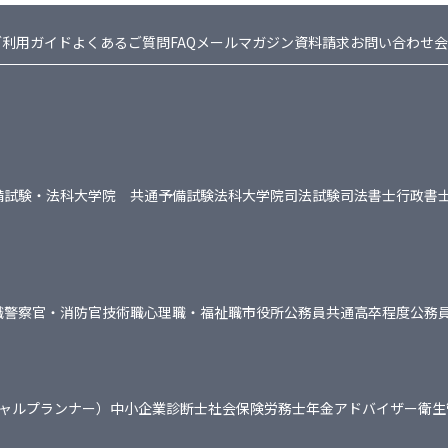
ご利用ガイド
よくあるご質問FAQ
メールマガジン
資料請求
お問い合わせ
会
備試験・法科大学院 共通
予備試験
法科大学院
司法試験
司法書士
行政書
職
警察官・消防官
技術職
心理職・福祉職
市役所
公務員共通
高卒程度公務
シャルプランナー）
中小企業診断士
社会保険労務士
年金アドバイザー
衛生