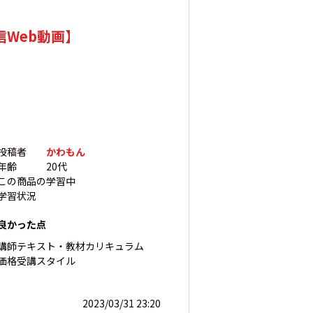
信Web動画】
投稿者
かわもん
年齢
20代
この商品の
学習中
学習状況
良かった点
講師
テキスト・教材
カリキュラム
価格
受講スタイル
2023/03/31 23:20