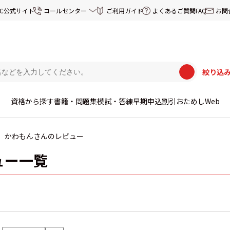
EC公式サイト
コールセンター
ご利用ガイド
よくあるご質問FAQ
お問
絞り込
資格から探す
書籍・問題集
模試・答練
早期申込割引
おためしWeb
かわもんさんのレビュー
ュー一覧