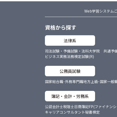
Web学習システム
資格から探す
法律系
司法試験・予備試験・法科大学院 共通
予
ビジネス実務法務検定試験(R)
公務員試験
国家総合職･外務専門職
地方上級･国家一般
簿記・会計・労務系
公認会計士
税理士
日商簿記
FP(ファイナン
キャリアコンサルタント
秘書検定