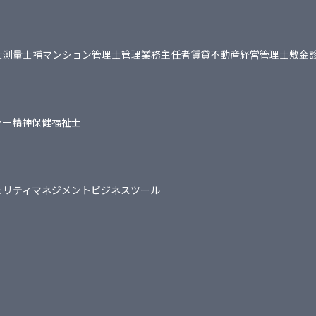
士
測量士補
マンション管理士
管理業務主任者
賃貸不動産経営管理士
敷金
ャー
精神保健福祉士
ュリティマネジメント
ビジネスツール