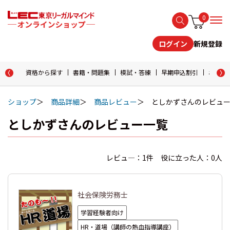
0
新規登録
ログイン
資格から探す
書籍・問題集
模試・答練
早期申込割引
おためし
ショップ
商品詳細
商品レビュー
としかずさんのレビュ
としかずさんのレビュー一覧
レビュ―：1件 役に立った人：0人
社会保険労務士
学習経験者向け
HR・道場（講師の熱血指導講座）