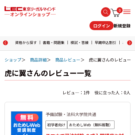
0
新規登録
ログイン
資格から探す
書籍・問題集
模試・答練
早期申込割引
おためし
ショップ
商品詳細
商品レビュー
虎に翼さんのレビュー
虎に翼さんのレビュー一覧
レビュ―：1件 役に立った人：0人
予備試験・法科大学院共通
初学者向け
おためしWeb（無料視聴）