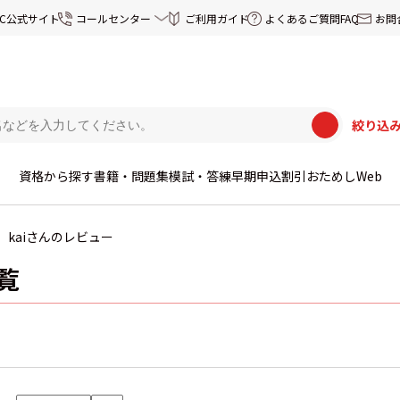
EC公式サイト
コールセンター
ご利用ガイド
よくあるご質問FAQ
お問
絞り込
資格から探す
書籍・問題集
模試・答練
早期申込割引
おためしWeb
kaiさんのレビュー
覧