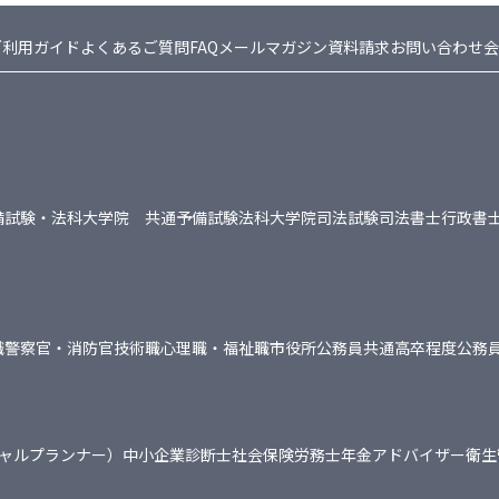
ご利用ガイド
よくあるご質問FAQ
メールマガジン
資料請求
お問い合わせ
会
備試験・法科大学院 共通
予備試験
法科大学院
司法試験
司法書士
行政書
職
警察官・消防官
技術職
心理職・福祉職
市役所
公務員共通
高卒程度公務
シャルプランナー）
中小企業診断士
社会保険労務士
年金アドバイザー
衛生