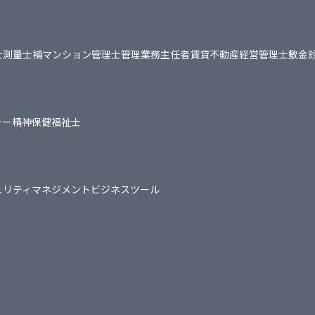
士
測量士補
マンション管理士
管理業務主任者
賃貸不動産経営管理士
敷金
ャー
精神保健福祉士
ュリティマネジメント
ビジネスツール