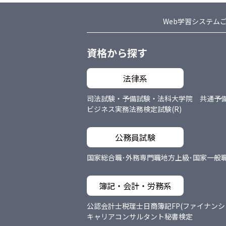
Web学習システム
資格から探す
法律系
司法試験・予備試験・法科大学院 共通
予
ビジネス実務法務検定試験(R)
公務員試験
国家総合職･外務専門職
地方上級･国家一般
簿記・会計・労務系
公認会計士
税理士
日商簿記
FP(ファイナン
キャリアコンサルタント
秘書検定