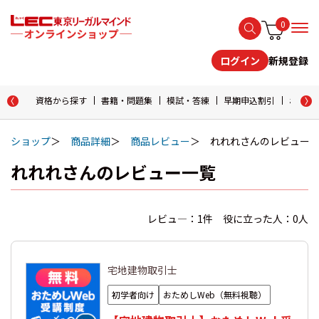
0
新規登録
ログイン
資格から探す
書籍・問題集
模試・答練
早期申込割引
おためし
ショップ
商品詳細
商品レビュー
れれれさんのレビュー
れれれさんのレビュー一覧
レビュ―：1件 役に立った人：0人
宅地建物取引士
初学者向け
おためしWeb（無料視聴）