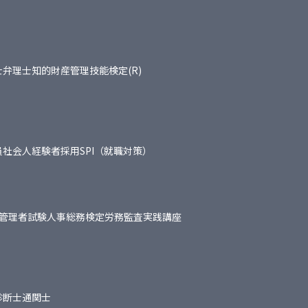
士
弁理士
知的財産管理技能検定(R)
員
社会人経験者採用
SPI（就職対策）
管理者試験
人事総務検定
労務監査実践講座
診断士
通関士