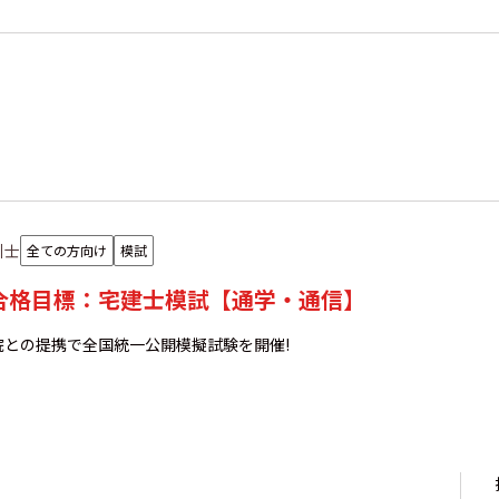
引士
全ての方向け
模試
年合格目標：宅建士模試【通学・通信】
院との提携で全国統一公開模擬試験を開催!