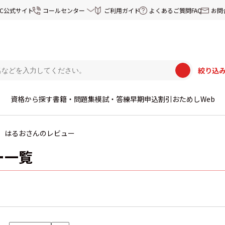
EC公式サイト
コールセンター
ご利用ガイド
よくあるご質問FAQ
お問
絞り込
資格から探す
書籍・問題集
模試・答練
早期申込割引
おためしWeb
はるおさんのレビュー
ー一覧