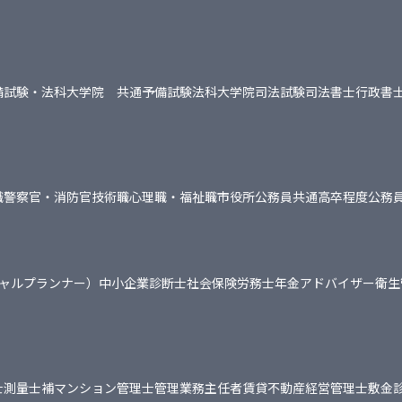
備試験・法科大学院 共通
予備試験
法科大学院
司法試験
司法書士
行政書
職
警察官・消防官
技術職
心理職・福祉職
市役所
公務員共通
高卒程度公務
シャルプランナー）
中小企業診断士
社会保険労務士
年金アドバイザー
衛生
士
測量士補
マンション管理士
管理業務主任者
賃貸不動産経営管理士
敷金