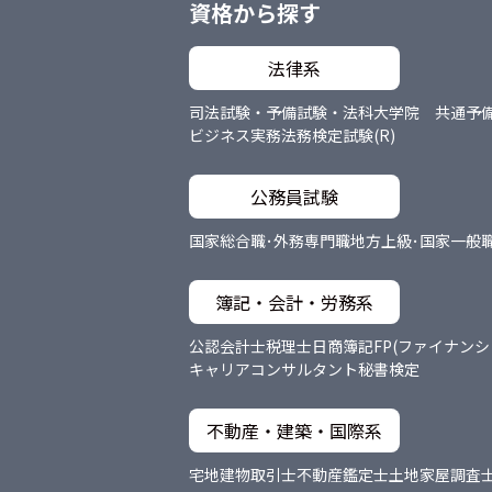
資格から探す
法律系
司法試験・予備試験・法科大学院 共通
予
ビジネス実務法務検定試験(R)
公務員試験
国家総合職･外務専門職
地方上級･国家一般
簿記・会計・労務系
公認会計士
税理士
日商簿記
FP(ファイナン
キャリアコンサルタント
秘書検定
不動産・建築・国際系
宅地建物取引士
不動産鑑定士
土地家屋調査