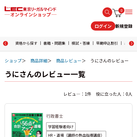
0
新規登録
ログイン
資格から探す
書籍・問題集
模試・答練
早期申込割引
おためし
ショップ
商品詳細
商品レビュー
うにさんのレビュー
うにさんのレビュー一覧
レビュ―：1件 役に立った人：0人
行政書士
学習経験者向け
HR・道場（講師の熱血指導講座）