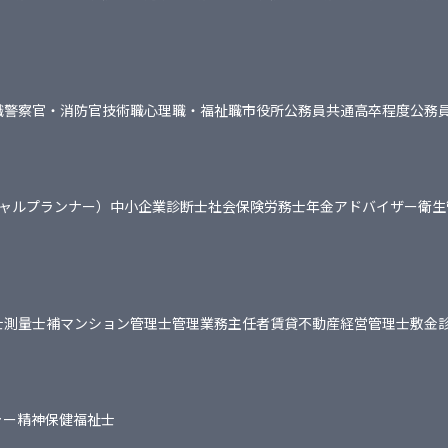
職
警察官・消防官
技術職
心理職・福祉職
市役所
公務員共通
高卒程度公務
シャルプランナー）
中小企業診断士
社会保険労務士
年金アドバイザー
衛生
士
測量士補
マンション管理士
管理業務主任者
賃貸不動産経営管理士
敷金
ャー
精神保健福祉士