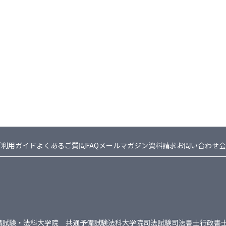
ご利用ガイド
よくあるご質問FAQ
メールマガジン
資料請求
お問い合わせ
会
備試験・法科大学院 共通
予備試験
法科大学院
司法試験
司法書士
行政書