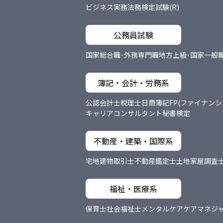
ビジネス実務法務検定試験(R)
公務員試験
国家総合職･外務専門職
地方上級･国家一般
簿記・会計・労務系
公認会計士
税理士
日商簿記
FP(ファイナン
キャリアコンサルタント
秘書検定
不動産・建築・国際系
宅地建物取引士
不動産鑑定士
土地家屋調査
福祉・医療系
保育士
社会福祉士
メンタルケア
ケアマネジ