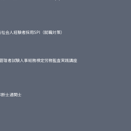
員
社会人経験者採用
SPI（就職対策）
管理者試験
人事総務検定
労務監査実践講座
診断士
通関士