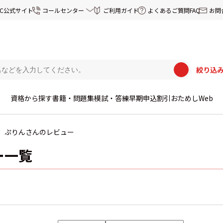
EC公式サイト
コールセンター
ご利用ガイド
よくあるご質問FAQ
お問
絞り込
資格から探す
書籍・問題集
模試・答練
早期申込割引
おためしWeb
ぷりんさんのレビュー
ー一覧