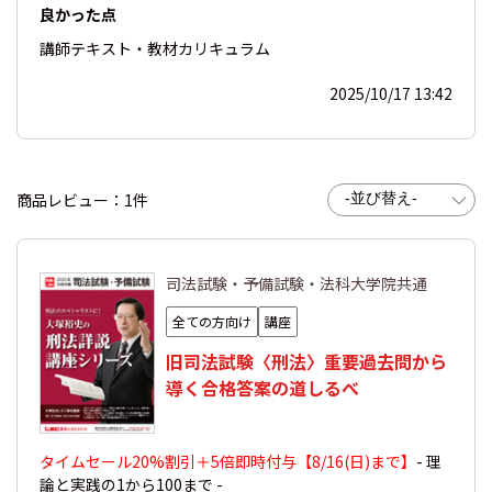
良かった点
講師
テキスト・教材
カリキュラム
2025/10/17 13:42
商品レビュー：1件
司法試験・予備試験・法科大学院共通
全ての方向け
講座
旧司法試験〈刑法〉重要過去問から
導く合格答案の道しるべ
タイムセール20%割引＋5倍即時付与【8/16(日)まで】
- 理
論と実践の1から100まで -