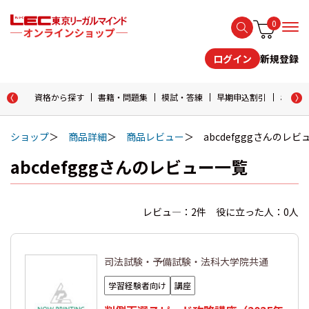
0
新規登録
ログイン
資格から探す
書籍・問題集
模試・答練
早期申込割引
おためし
ショップ
商品詳細
商品レビュー
abcdefgggさんのレビ
abcdefgggさんのレビュー一覧
レビュ―：2件 役に立った人：0人
司法試験・予備試験・法科大学院共通
学習経験者向け
講座