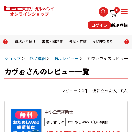
0
新規登録
ログイン
資格から探す
書籍・問題集
模試・答練
早期申込割引
おためし
ショップ
商品詳細
商品レビュー
カヴぉさんのレビュー
カヴぉさんのレビュー一覧
レビュ―：4件 役に立った人：0人
中小企業診断士
初学者向け
おためしWeb（無料視聴）