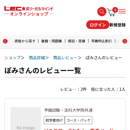
0
新規登録
ログイン
資格から探す
書籍・問題集
模試・答練
早期申込割引
おためし
ショップ
商品詳細
商品レビュー
ぽみさんのレビュー
ぽみさんのレビュー一覧
レビュ―：2件 役に立った人：1人
予備試験・法科大学院共通
初学者向け
コース・パック