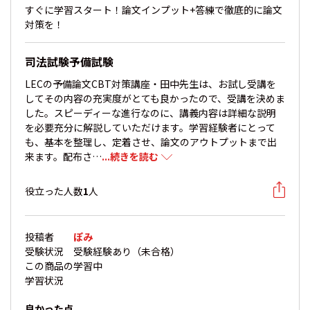
すぐに学習スタート！論文インプット+答練で徹底的に論文
対策を！
司法試験予備試験
LECの予備論文CBT対策講座・田中先生は、お試し受講を
してその内容の充実度がとても良かったので、受講を決めま
した。スピーディーな進行なのに、講義内容は詳細な説明
を必要充分に解説していただけます。学習経験者にとって
も、基本を整理し、定着させ、論文のアウトプットまで出
来ます。配布さ…
...続きを読む
役立った人数
1
人
投稿者
ぽみ
受験状況
受験経験あり（未合格）
この商品の
学習中
学習状況
良かった点