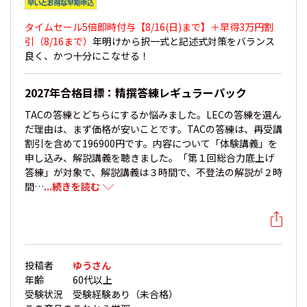
タイムセール5倍即時付与【8/16(日)まで】＋早得
3万円割
引（8/16まで）
年明けから択一式と記述式対策をバランス
良く、かつ十分にこなせる！
2027年合格目標：精撰答練レギュラーパック
TACの答練とどちらにするか悩みました。LECの答練を選ん
だ理由は、まず価格が安いことです。TACの答練は、再受講
割引を含めて196900円です。内容について「体験講義」を
申し込み、解説講義を聴きました。「第１回総合力底上げ
答練」が対象で、解説講義は３時間で、不登法の解説が２時
間…
...続きを読む
投稿者
ゆうさん
年齢
60代以上
受験状況
受験経験あり（未合格）