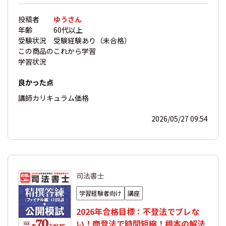
投稿者
ゆうさん
年齢
60代以上
受験状況
受験経験あり（未合格）
この商品の
これから学習
学習状況
良かった点
講師
カリキュラム
価格
2026/05/27 09:54
司法書士
学習経験者向け
講座
2026年合格目標：不登法でブレな
い！商登法で時間短縮！根本の解法