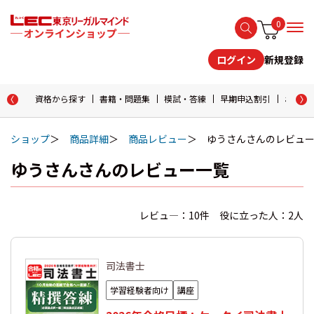
0
新規登録
ログイン
資格から探す
書籍・問題集
模試・答練
早期申込割引
おためし
ショップ
商品詳細
商品レビュー
ゆうさんさんのレビュ
ゆうさんさんのレビュー一覧
レビュ―：10件 役に立った人：2人
司法書士
学習経験者向け
講座