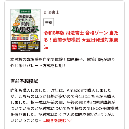
司法書士
書籍
令和8年版 司法書士 合格ゾーン 当た
る！直前予想模試 ★翌日発送対象商
品
本試験の臨場感を自宅で体験！問題冊子、解答用紙が取り
外せるセパレート方式を採用！
直前予想模試
昨年も購入しました。昨年は、Amazonで購入しました
が、こちらのほうが価格が安いので今年はこちらから購入
しました。択一式は午前の部、午後の部ともに解説講義が
ついているのと記述式についても同様なのでLECの予想模試
を選びました。記述式はたくさんの問題を解いたほうがよ
いということな…
...続きを読む