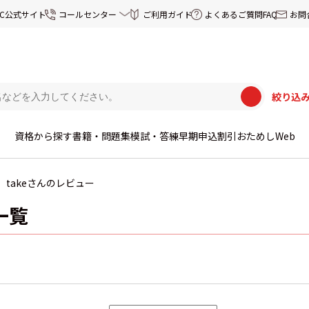
EC公式サイト
コールセンター
ご利用ガイド
よくあるご質問FAQ
お問
絞り込
資格から探す
書籍・問題集
模試・答練
早期申込割引
おためしWeb
takeさんのレビュー
一覧