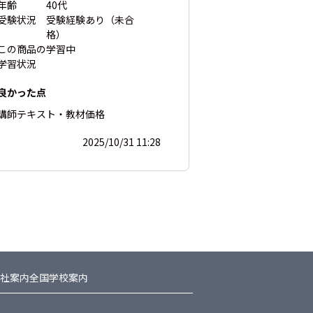
年齢
40代
受験状況
受験経験あり（未合
格）
この商品の
学習中
学習状況
良かった点
講師
テキスト・教材
価格
2025/10/31 11:28
社案内
全国学校案内