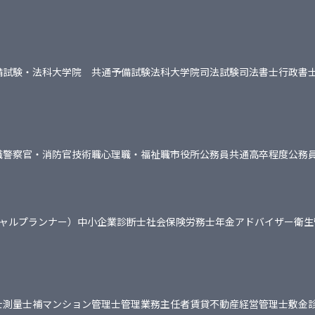
備試験・法科大学院 共通
予備試験
法科大学院
司法試験
司法書士
行政書
職
警察官・消防官
技術職
心理職・福祉職
市役所
公務員共通
高卒程度公務
シャルプランナー）
中小企業診断士
社会保険労務士
年金アドバイザー
衛生
士
測量士補
マンション管理士
管理業務主任者
賃貸不動産経営管理士
敷金