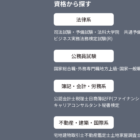
資格から探す
法律系
司法試験・予備試験・法科大学院 共通
予
ビジネス実務法務検定試験(R)
公務員試験
国家総合職･外務専門職
地方上級･国家一般
簿記・会計・労務系
公認会計士
税理士
日商簿記
FP(ファイナン
キャリアコンサルタント
秘書検定
不動産・建築・国際系
宅地建物取引士
不動産鑑定士
土地家屋調査