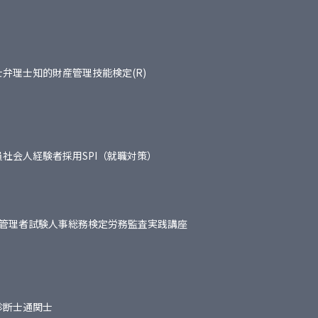
士
弁理士
知的財産管理技能検定(R)
員
社会人経験者採用
SPI（就職対策）
管理者試験
人事総務検定
労務監査実践講座
診断士
通関士