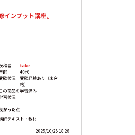
修インプット講座』
投稿者
take
年齢
40代
受験状況
受験経験あり（未合
格）
この商品の
学習済み
学習状況
良かった点
講師
テキスト・教材
2025/10/25 18:26