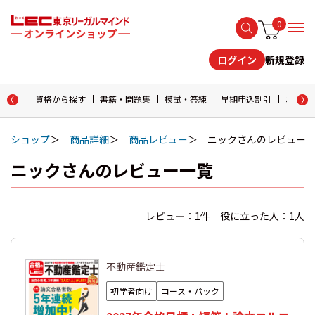
0
新規登録
ログイン
資格から探す
書籍・問題集
模試・答練
早期申込割引
おためし
ショップ
商品詳細
商品レビュー
ニックさんのレビュー
ニックさんのレビュー一覧
レビュ―：1件 役に立った人：1人
不動産鑑定士
初学者向け
コース・パック