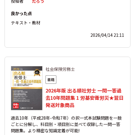
投稿者
たろう
良かった点
テキスト・教材
2026/04/14 21:11
社会保険労務士
書籍
2026年版 出る順社労士 一問一答過
去10年問題集 1 労基安衛労災★翌日
発送対象商品
過去10年（平成28年-令和7年）の択一式本試験問題を一肢
ごとに分解し、科目別・項目別に並べて収録した一問一答
問題集。より精密な知識定着が可能!