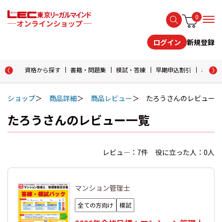
0
新規登録
ログイン
資格から探す
書籍・問題集
模試・答練
早期申込割引
おためし
ショップ
商品詳細
商品レビュー
たろうさんのレビュー
たろうさんのレビュー一覧
レビュ―：7件 役に立った人：0人
マンション管理士
全ての方向け
模試