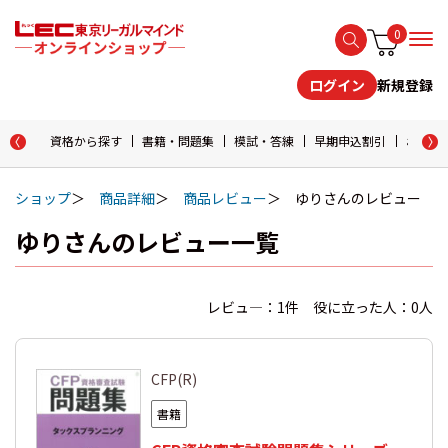
0
新規登録
ログイン
資格から探す
書籍・問題集
模試・答練
早期申込割引
おためし
ショップ
商品詳細
商品レビュー
ゆりさんのレビュー
ゆりさんのレビュー一覧
レビュ―：1件 役に立った人：0人
CFP(R)
書籍