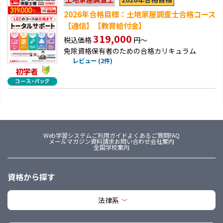
2026年合格目標：土地家屋調査士合格コース
【通信】【教育給付金】
319,000
税込価格
円～
免除資格保有者のための合格カリキュラム
レビュー (2件)
初学者
Web学習システム
ご利用ガイド
よくあるご質問FAQ
メールマガジン
資料請求
お問い合わせ
会社案内
全国学校案内
資格から探す
法律系