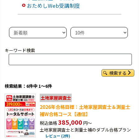
おためしWeb受講制度
キーワード検索
検索する
検索結果：6件中 1～6件
土地家屋調査士
2026年合格目標：土地家屋調査士＆測量士
補W合格コース【通信】
385,000
税込価格
円～
土地家屋調査士と測量士補のダブル合格プラン
レビュー (2件)