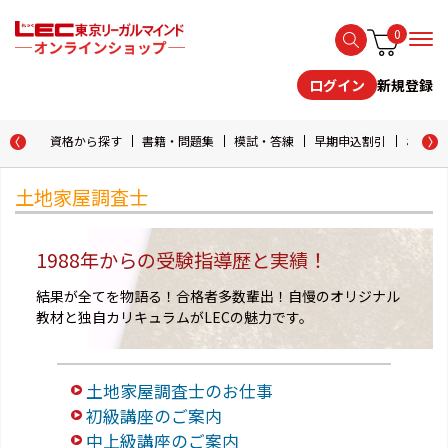
0
新規登録
ログイン
資格から探す
書籍・問題集
模試・答練
早期申込割引
おためし
土地家屋調査士
1988年からの受験指導歴と実績！
結果が全てを物語る！合格者多数輩出！自慢のオリジナル
教材と独自カリキュラムがLECの魅力です。
土地家屋調査士のお仕事
初級講座のご案内
中上級講座のご案内