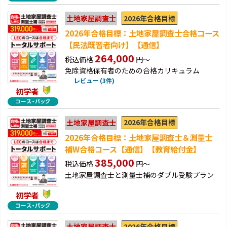
2026年合格目標
土地家屋調査士
2026年合格目標：土地家屋調査士合格コース
【民法既習者向け】【通信】
264,000
税込価格
円～
免除資格保有者のための合格カリキュラム
レビュー (3件)
初学者
2026年合格目標
土地家屋調査士
2026年合格目標：土地家屋調査士＆測量士
補W合格コース【通信】【教育給付金】
385,000
税込価格
円～
土地家屋調査士と測量士補のダブル受験プラン
初学者
2026年合格目標
土地家屋調査士