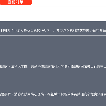
ご利用ガイド
よくあるご質問FAQ
メールマガジン
資料請求
お問い合わせ
会
備試験・法科大学院 共通
予備試験
法科大学院
司法試験
司法書士
行政書
職
警察官・消防官
技術職
心理職・福祉職
市役所
公務員共通
高卒程度公務