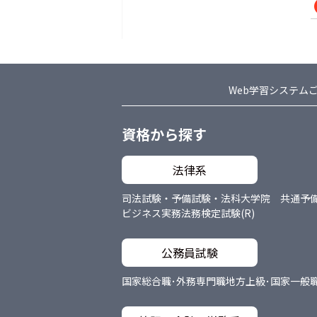
Web学習システム
資格から探す
法律系
司法試験・予備試験・法科大学院 共通
予
ビジネス実務法務検定試験(R)
公務員試験
国家総合職･外務専門職
地方上級･国家一般