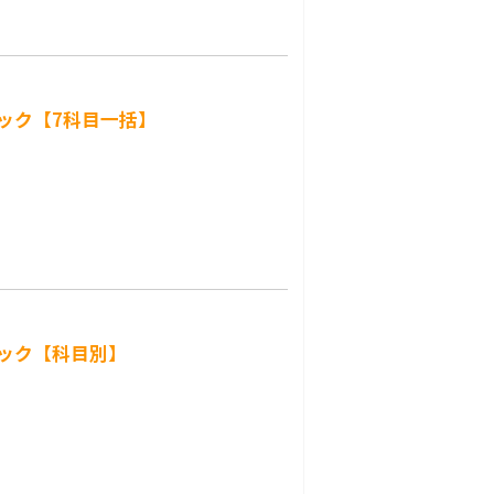
パック【7科目一括】
パック【科目別】