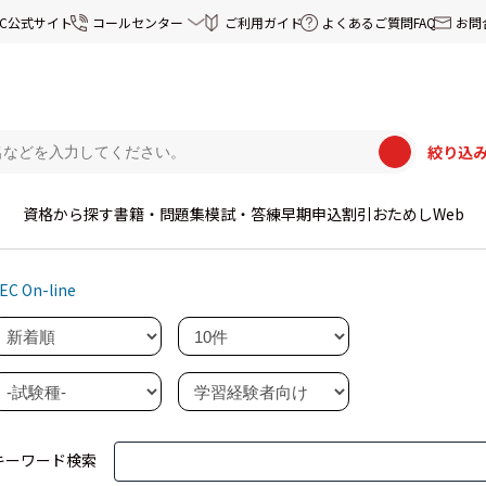
EC公式サイト
コールセンター
ご利用ガイド
よくあるご質問FAQ
お問
絞り込
資格から探す
書籍・問題集
模試・答練
早期申込割引
おためしWeb
EC On-line
キーワード検索