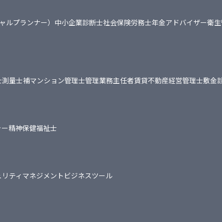
シャルプランナー）
中小企業診断士
社会保険労務士
年金アドバイザー
衛生
士
測量士補
マンション管理士
管理業務主任者
賃貸不動産経営管理士
敷金
ャー
精神保健福祉士
ュリティマネジメント
ビジネスツール