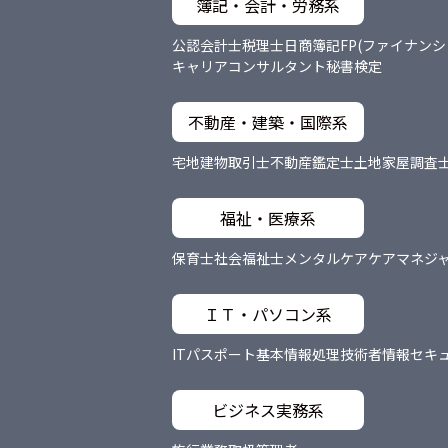
簿記・会計・労務系
公認会計士
税理士
日商簿記
FP(ファイナン
キャリアコンサルタント
秘書検定
不動産・建築・国際系
宅地建物取引士
不動産鑑定士
土地家屋調査
福祉・医療系
保育士
社会福祉士
メンタルケア
ケアマネジ
ＩＴ・パソコン系
ITパスポート
基本情報処理技術者
情報セキ
ビジネス実務系