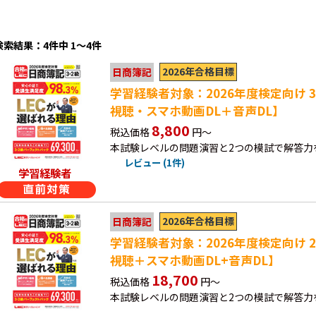
検索結果：4件中 1～4件
2026年合格目標
日商簿記
学習経験者対象：2026年度検定向け 
視聴・スマホ動画DL＋音声DL】
8,800
税込価格
円～
本試験レベルの問題演習と2つの模試で解答力
レビュー (1件)
学習経験者
2026年合格目標
日商簿記
学習経験者対象：2026年度検定向け 
視聴＋スマホ動画DL+音声DL】
18,700
税込価格
円～
本試験レベルの問題演習と2つの模試で解答力