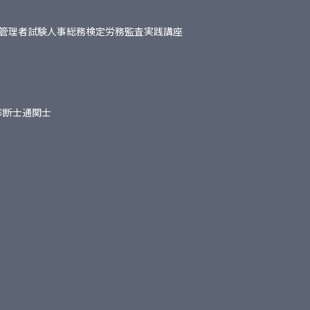
管理者試験
人事総務検定
労務監査実践講座
診断士
通関士