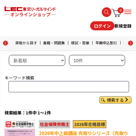
0
新規登録
ログイン
資格から探す
書籍・問題集
模試・答練
早期申込割引
おためし
キーワード検索
検索する
検索結果：1件中 1～1件
2026年合格目標
社会保険労務士
2026年中上級講座 先取りシリーズ（先取り