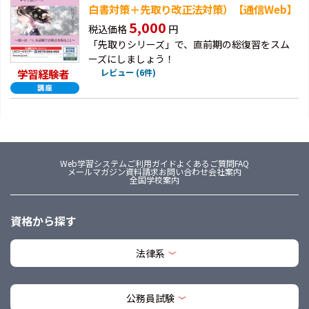
白書対策＋先取り改正法対策）【通信Web】
5,000
税込価格
円
「先取りシリーズ」で、直前期の総復習をスム
ーズにしましょう！
学習経験者
レビュー (6件)
Web学習システム
ご利用ガイド
よくあるご質問FAQ
メールマガジン
資料請求
お問い合わせ
会社案内
全国学校案内
資格から探す
法律系
公務員試験