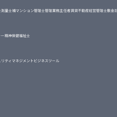
士
測量士補
マンション管理士
管理業務主任者
賃貸不動産経営管理士
敷金
ャー
精神保健福祉士
ュリティマネジメント
ビジネスツール