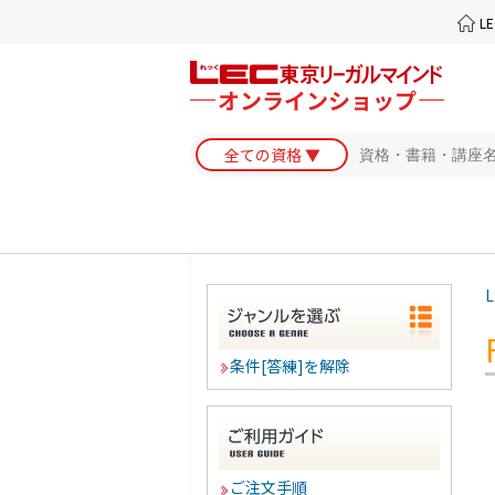
L
L
条件[答練]を解除
ご注文手順