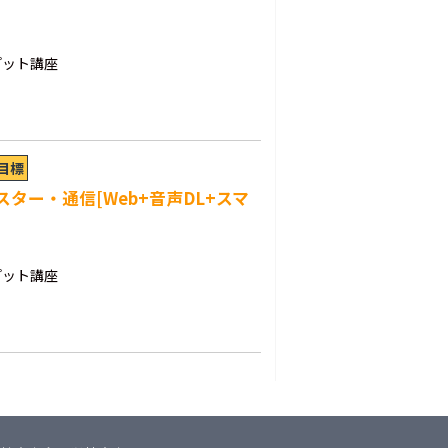
プット講座
格目標
スター・通信[Web+音声DL+スマ
プット講座