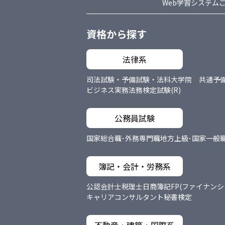
Web学習システム
資格から探す
法律系
司法試験・予備試験・法科大学院 共通
予
ビジネス実務法務検定試験(R)
公務員試験
国家総合職･外務専門職
地方上級･国家一般
簿記・会計・労務系
公認会計士
税理士
日商簿記
FP(ファイナン
キャリアコンサルタント
秘書検定