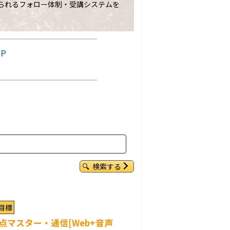
られるフォロー体制・受講システムを
FP
検索する
格目標
重点マスター・通信[Web+音声