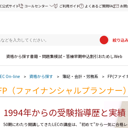
EC公式サイト
コールセンター
ご利用ガイド
よくあるご質問FAQ
お問
絞り込
資格から探す
書籍・問題集
模試・答練
早期申込割引
おためしWeb
EC On-line
資格から探す
簿記・会計・労務系
FP(ファ
FP（ファイナンシャルプランナー
1994年からの受験指導歴と実績
50期にわたり開講してきたLECの講座は、"初めて"から一気に合格