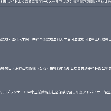
ご利用ガイド
よくあるご質問FAQ
メールマガジン
資料請求
お問い合わせ
会
備試験・法科大学院 共通
予備試験
法科大学院
司法試験
司法書士
行政書
職
警察官・消防官
技術職
心理職・福祉職
市役所
公務員共通
高卒程度公務
シャルプランナー）
中小企業診断士
社会保険労務士
年金アドバイザー
衛生