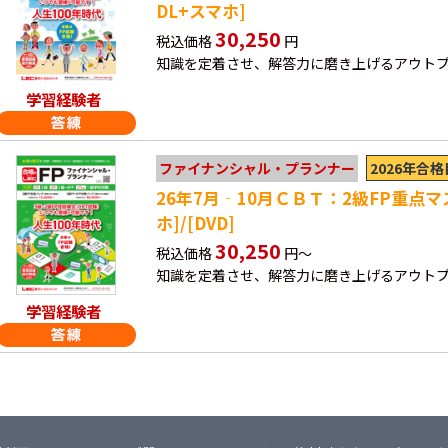
DL+スマホ]
30,250
税込価格
円
知識を定着させ、解答力に磨き上げるアウト
学習経験者
2026年合
ファイナンシャル・プランナー
26年7月‐10月ＣＢＴ：2級FP重点マ
ホ]/[DVD]
30,250
税込価格
円～
知識を定着させ、解答力に磨き上げるアウト
学習経験者