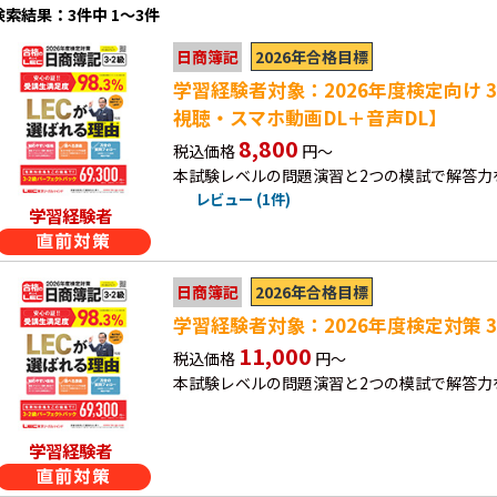
検索結果：3件中 1～3件
2026年合格目標
日商簿記
学習経験者対象：2026年度検定向け 
視聴・スマホ動画DL＋音声DL】
8,800
税込価格
円～
本試験レベルの問題演習と2つの模試で解答力
レビュー (1件)
学習経験者
2026年合格目標
日商簿記
学習経験者対象：2026年度検定対策 
11,000
税込価格
円～
本試験レベルの問題演習と2つの模試で解答力
学習経験者