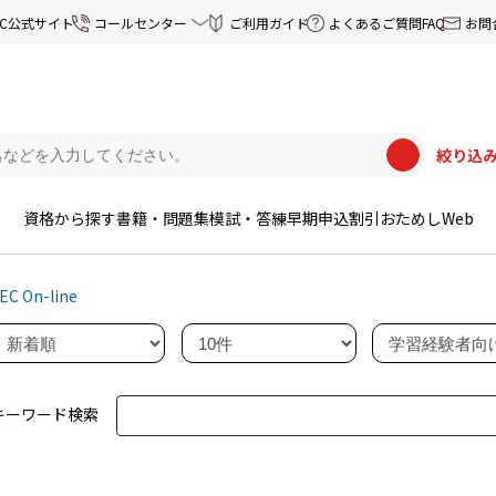
EC公式サイト
コールセンター
ご利用ガイド
よくあるご質問FAQ
お問
絞り込
資格から探す
書籍・問題集
模試・答練
早期申込割引
おためしWeb
EC On-line
キーワード検索