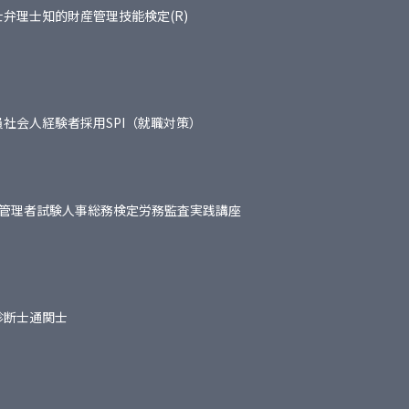
士
弁理士
知的財産管理技能検定(R)
員
社会人経験者採用
SPI（就職対策）
管理者試験
人事総務検定
労務監査実践講座
診断士
通関士