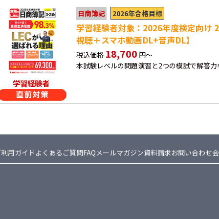
2026年合格目標
日商簿記
学習経験者対象：2026年度検定向け 
視聴＋スマホ動画DL+音声DL】
18,700
税込価格
円～
本試験レベルの問題演習と2つの模試で解答力
学習経験者
ご利用ガイド
よくあるご質問FAQ
メールマガジン
資料請求
お問い合わせ
会