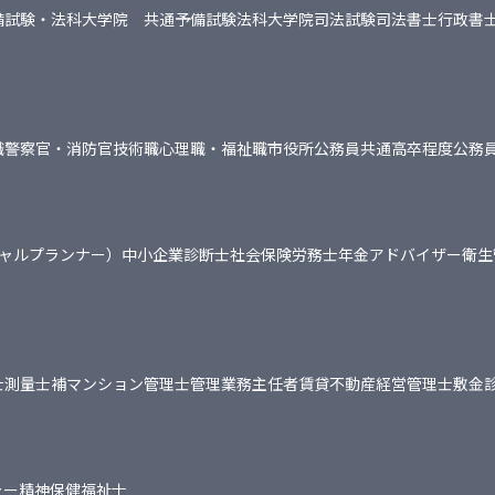
備試験・法科大学院 共通
予備試験
法科大学院
司法試験
司法書士
行政書
職
警察官・消防官
技術職
心理職・福祉職
市役所
公務員共通
高卒程度公務
シャルプランナー）
中小企業診断士
社会保険労務士
年金アドバイザー
衛生
士
測量士補
マンション管理士
管理業務主任者
賃貸不動産経営管理士
敷金
ャー
精神保健福祉士