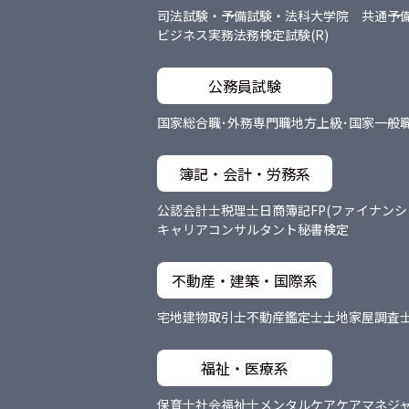
司法試験・予備試験・法科大学院 共通
予
ビジネス実務法務検定試験(R)
公務員試験
国家総合職･外務専門職
地方上級･国家一般
簿記・会計・労務系
公認会計士
税理士
日商簿記
FP(ファイナン
キャリアコンサルタント
秘書検定
不動産・建築・国際系
宅地建物取引士
不動産鑑定士
土地家屋調査
福祉・医療系
保育士
社会福祉士
メンタルケア
ケアマネジ