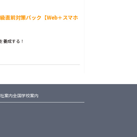
2級直前対策パック【Web＋スマホ
を養成する！
社案内
全国学校案内