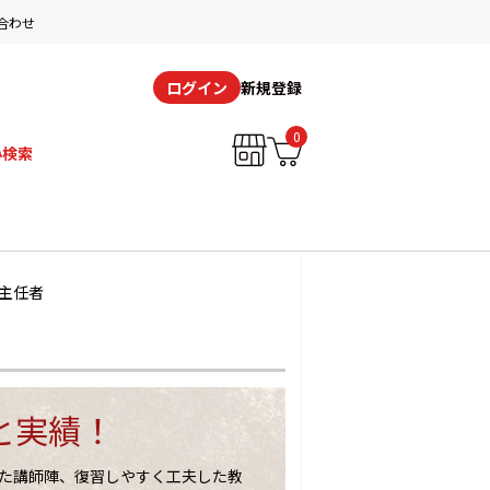
合わせ
新規登録
ログイン
0
み検索
主任者
と実績！
た講師陣、復習しやすく工夫した教