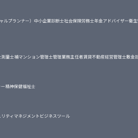
シャルプランナー）
中小企業診断士
社会保険労務士
年金アドバイザー
衛生
士
測量士補
マンション管理士
管理業務主任者
賃貸不動産経営管理士
敷金
ャー
精神保健福祉士
ュリティマネジメント
ビジネスツール