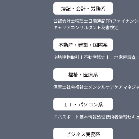
簿記・会計・労務系
公認会計士
税理士
日商簿記
FP(ファイナン
キャリアコンサルタント
秘書検定
不動産・建築・国際系
宅地建物取引士
不動産鑑定士
土地家屋調査
福祉・医療系
保育士
社会福祉士
メンタルケア
ケアマネジ
ＩＴ・パソコン系
ITパスポート
基本情報処理技術者
情報セキ
ビジネス実務系