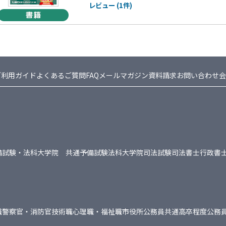
レビュー (1件)
ご利用ガイド
よくあるご質問FAQ
メールマガジン
資料請求
お問い合わせ
会
備試験・法科大学院 共通
予備試験
法科大学院
司法試験
司法書士
行政書
職
警察官・消防官
技術職
心理職・福祉職
市役所
公務員共通
高卒程度公務