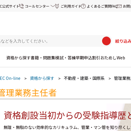
EC公式サイト
コールセンター
ご利用ガイド
よくあるご質問FAQ
お問
絞り込
資格から探す
書籍・問題集
模試・答練
早期申込割引
おためしWeb
EC On-line
資格から探す
不動産・建築・国際系
管理業務
管理業務主任者
資格創設当初からの受験指導歴
無理・無駄のない効率的なカリキュラム、管業・マン管を知り尽くし