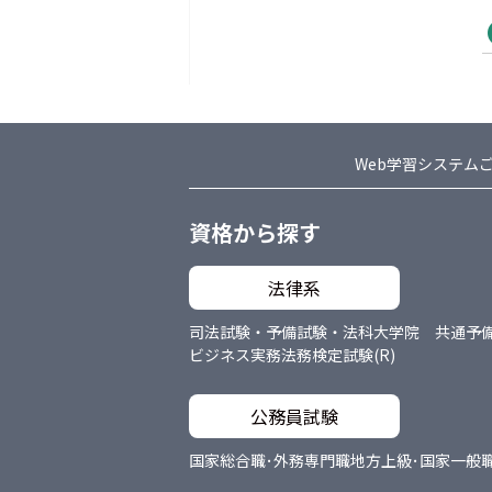
Web学習システム
資格から探す
法律系
司法試験・予備試験・法科大学院 共通
予
ビジネス実務法務検定試験(R)
公務員試験
国家総合職･外務専門職
地方上級･国家一般