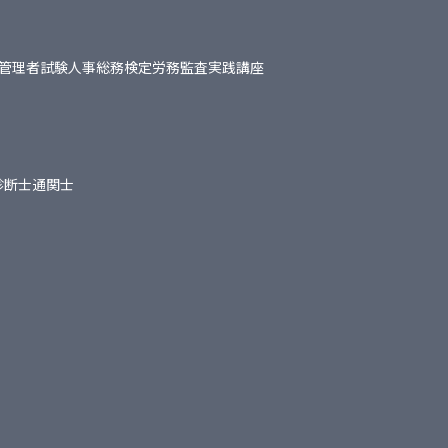
管理者試験
人事総務検定
労務監査実践講座
診断士
通関士