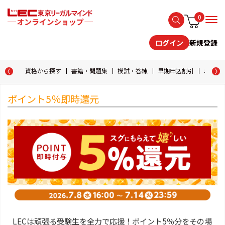
0
新規登録
ログイン
資格から探す
書籍・問題集
模試・答練
早期申込割引
おためし
ポイント5％即時還元
LECは頑張る受験生を全力で応援！ポイント5％分をその場