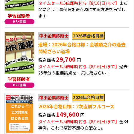
タイムセール5倍即時付与【8/16(日)まで】
まだ
間に合う！事例IVを得点源にする方法を伝授し
学習経験者
ます
2026年合格目標
中小企業診断士
道場：2026年合格目標：金城順之介の過去
問総ざらい道場
29,700
税込価格
円
タイムセール5倍即時付与【8/16(日)まで】
過去
25年分の重要論点を一気に総ざらい！
学習経験者
2026年合格目標
中小企業診断士
2026年合格目標：2次直前フルコース
149,600
税込価格
円
タイムセール5倍即時付与【8/16(日)まで】
全34
事例。これで演習不足の心配なし。