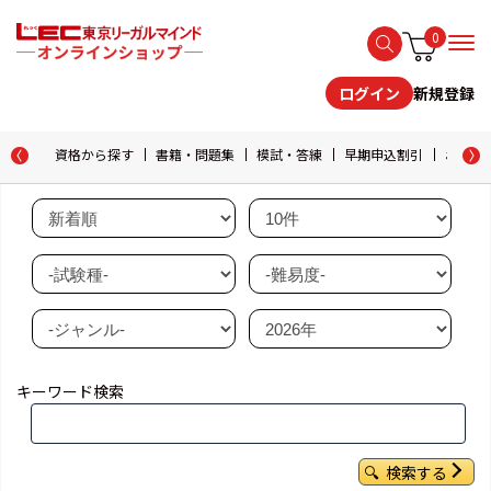
0
新規登録
ログイン
資格から探す
書籍・問題集
模試・答練
早期申込割引
おためし
キーワード検索
検索する