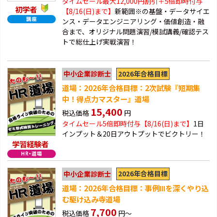
タイムセール最大12,000円割引＋5倍即時付与
初学者
【8/16(日)まで】
新範囲※の基盤・データサイエ
ンス・データエンジニアリング・価値創造・融
合まで、オリジナル問題演習/模試講義/確認テス
トで総仕上げ実戦演習！
2026年合格目標
中小企業診断士
道場：2026年合格目標：2次試験『短期集
中！得点力マスター』道場
15,400
税込価格
円
タイムセール5倍即時付与【8/16(日)まで】
1日
インプット＆20日アウトプットでビクトリー！
学習経験者
2026年合格目標
中小企業診断士
道場：2026年合格目標：事例Ⅲを深くやり込
む駆け込み寺道場
7,700
税込価格
円～