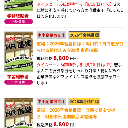
タイムセール5倍即時付与【8/16(日)まで】
2次
試験に不安を感じている方の救世主！『たった1
学習経験者
日で進化します』
2026年合格目標
中小企業診断士
道場：2026年合格目標：黒川式 1日で道がひ
らける駆け込み寺道場 事例IV編
8,800
税込価格
円～
タイムセール5倍即時付与【8/16(日)まで】
苦手
な人こそ計算部分をしっかり対策！特にNPVや
学習経験者
企業価値などファイナンス論点を徹底フォロー
します
2026年合格目標
中小企業診断士
道場：2026年合格目標：財務で差をつけ
ろ！財務事例直前徹底演習道場
8,800
税込価格
円