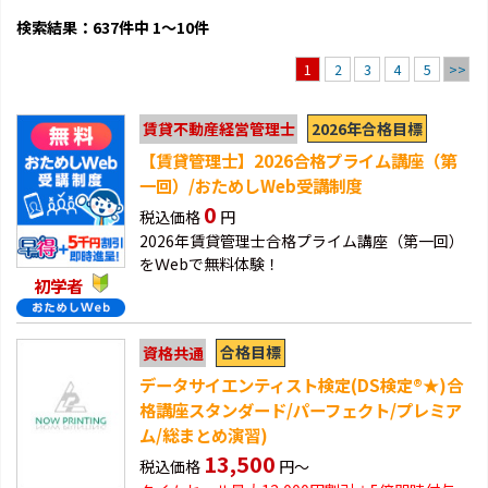
検索結果：637件中 1～10件
2
3
4
5
>>
1
2026年合格目標
賃貸不動産経営管理士
【賃貸管理士】2026合格プライム講座（第
一回）/おためしWeb受講制度
0
税込価格
円
2026年賃貸管理士合格プライム講座（第一回）
をＷebで無料体験！
初学者
合格目標
資格共通
データサイエンティスト検定(DS検定®★)合
格講座スタンダード/パーフェクト/プレミア
ム/総まとめ演習)
13,500
税込価格
円～