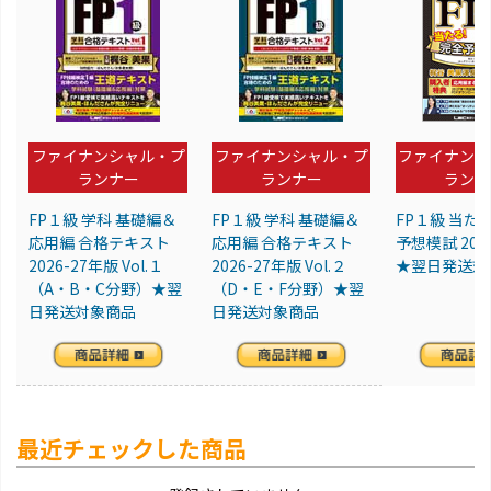
ファイナンシャル・プ
ファイナンシャル・プ
ファイナンシ
ランナー
ランナー
ランナ
FP１級 学科 基礎編＆
FP１級 学科 基礎編＆
FP１級 当た
応用編 合格テキスト
応用編 合格テキスト
予想模試 202
2026-27年版 Vol.１
2026-27年版 Vol.２
★翌日発送対
（A・B・C分野）★翌
（D・E・F分野）★翌
日発送対象商品
日発送対象商品
最近チェックした商品