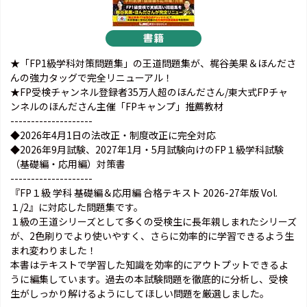
★「FP1級学科対策問題集」の王道問題集が、梶谷美果＆ほんださ
んの強力タッグで完全リニューアル！
★FP受検チャンネル登録者35万人超のほんださん/東大式FPチャ
ンネルのほんださん主催「FPキャンプ」推薦教材
--------------------
◆2026年4月1日の法改正・制度改正に完全対応
◆2026年9月試験、2027年1月・5月試験向けのFP１級学科試験
（基礎編・応用編）対策書
--------------------
『FP１級 学科 基礎編＆応用編 合格テキスト 2026-27年版 Vol.
１/2』に対応した問題集です。
１級の王道シリーズとして多くの受検生に長年親しまれたシリーズ
が、2色刷りでより使いやすく、さらに効率的に学習できるよう生
まれ変わりました！
本書はテキストで学習した知識を効率的にアウトプットできるよ
うに編集しています。過去の本試験問題を徹底的に分析し、受検
生がしっかり解けるようにしてほしい問題を厳選しました。