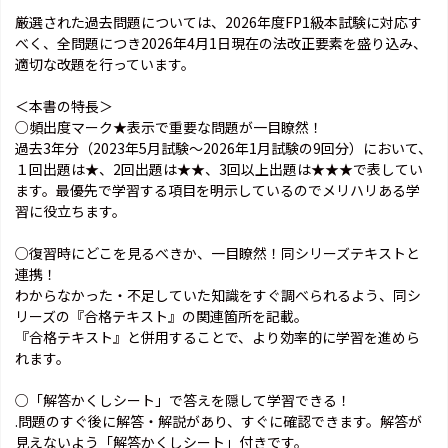
厳選された過去問題については、2026年度FP1級本試験に対応す
べく、全問題につき2026年4月1日現在の法改正要素を盛り込み、
適切な改題を行っています。
＜本書の特長＞
○頻出度マーク★表示で重要な問題が一目瞭然！
過去3年分（2023年5月試験～2026年1月試験の9回分）において、
１回出題は★、2回出題は★★、3回以上出題は★★★で表してい
ます。最優先で学習する項目を明示しているのでメリハリある学
習に役立ちます。
○復習時にどこを見るべきか、一目瞭然！同シリーズテキストと
連携！
わからなかった・不足していた知識をすぐ調べられるよう、同シ
リーズの『合格テキスト』の関連箇所を記載。
『合格テキスト』と併用することで、より効率的に学習を進めら
れます。
○「解答かくしシート」で答えを隠して学習できる！
.問題のすぐ後に解答・解説があり、すぐに確認できます。解答が
見えないよう「解答かくしシート」付きです。