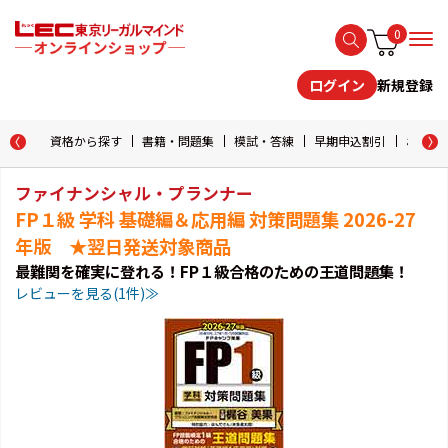
0
新規登録
ログイン
資格から探す
書籍・問題集
模試・答練
早期申込割引
おためし
ファイナンシャル・プランナー
FP１級 学科 基礎編＆応用編 対策問題集 2026-27
年版 ★翌日発送対象商品
最難関を確実に登れる！FP１級合格のための王道問題集！
レビューを見る(1件)≫