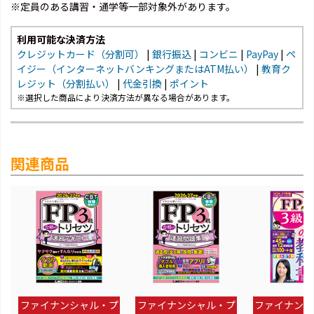
※定員のある講習・通学等一部対象外があります。
利用可能な決済方法
クレジットカード（分割可）
|
銀行振込
|
コンビニ
|
PayPay
|
ペ
イジー（インターネットバンキングまたはATM払い）
|
教育ク
レジット（分割払い）
|
代金引換
|
ポイント
※選択した商品により決済方法が異なる場合があります。
関連商品
ファイナンシャル・プ
ファイナンシャル・プ
ファイナンシ