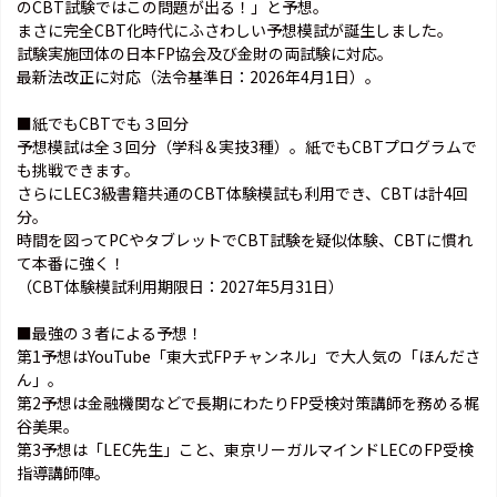
のCBT試験ではこの問題が出る！」と予想。
まさに完全CBT化時代にふさわしい予想模試が誕生しました。
試験実施団体の日本FP協会及び金財の両試験に対応。
最新法改正に対応（法令基準日：2026年4月1日）。
■紙でもCBTでも３回分
予想模試は全３回分（学科＆実技3種）。紙でもCBTプログラムで
も挑戦できます。
さらにLEC3級書籍共通のCBT体験模試も利用でき、CBTは計4回
分。
時間を図ってPCやタブレットでCBT試験を疑似体験、CBTに慣れ
て本番に強く！
（CBT体験模試利用期限日：2027年5月31日）
■最強の３者による予想！
第1予想はYouTube「東大式FPチャンネル」で大人気の「ほんださ
ん」。
第2予想は金融機関などで長期にわたりFP受検対策講師を務める梶
谷美果。
第3予想は「LEC先生」こと、東京リーガルマインドLECのFP受検
指導講師陣。