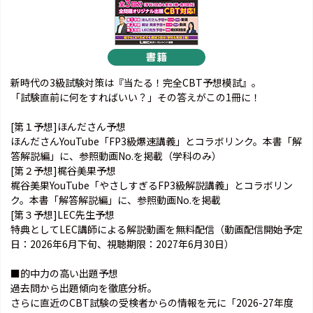
新時代の3級試験対策は『当たる！完全CBT予想模試』。
「試験直前に何をすればいい？」その答えがこの1冊に！
[第１予想]ほんださん予想
ほんださんYouTube「FP3級爆速講義」とコラボリンク。本書「解
答解説編」に、参照動画No.を掲載（学科のみ）
[第２予想]梶谷美果予想
梶谷美果YouTube「やさしすぎるFP3級解説講義」とコラボリン
ク。本書「解答解説編」に、参照動画No.を掲載
[第３予想]LEC先生予想
特典としてLEC講師による解説動画を無料配信（動画配信開始予定
日：2026年6月下旬、視聴期限：2027年6月30日）
■的中力の高い出題予想
過去問から出題傾向を徹底分析。
さらに直近のCBT試験の受検者からの情報を元に「2026-27年度