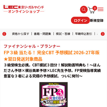
0
新規登録
ログイン
資格から探す
書籍・問題集
模試・答練
早期申込割引
おためし
ファイナンシャル・プランナー
FP３級 当たる！ 完全CBT 予想模試 2026-27年版
★翌日発送対象商品
３級受検生必携。CBT模試３回分！解説動画特典も！～ほん
ださん予想×梶谷美果予想×LEC先生予想。FP受検指導実績
豊富な３者による究極の予想模試、ついに発刊～